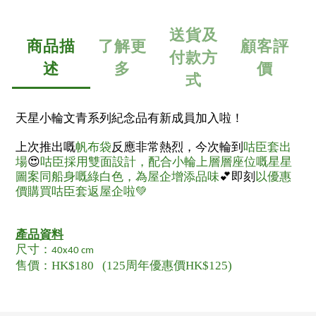
送貨及
商品描
了解更
顧客評
付款方
述
多
價
式
天星小輪文青系列紀念品有新成員加入啦！
上次推出嘅
帆布袋
反應非常熱烈，今次輪到
咕臣套出
場
😍
咕臣採用雙面設計，配合小輪上層層座位嘅星星
圖案同船身嘅綠白色，為屋企增添品味
💕即刻
以優惠
價購買咕臣套返屋企啦💚
產品資料
尺寸：
40x40 cm
售價：HK$180 (125周年優惠價HK$125)