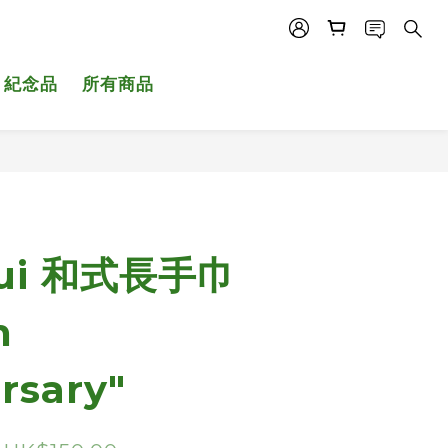
紀念品
所有商品
gui 和式長手巾
h
rsary"