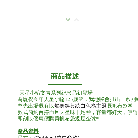
商品描述
[天星小輪文青系列紀念品初登場]
為慶祝今年天星小輪125歲💚，我地將會推出一系列
率先出場嘅有以
船身經典綠白色為主題
嘅帆布袋🌟
款式簡約百搭而且天星味十足🤩，容量都好大，無論係
即刻以優惠價購買帆布袋返屋企啦*
產品資料
尺寸：
37x44cm (綠白色款)